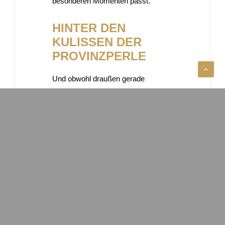
besonderen Momenten passt.
HINTER DEN
KULISSEN DER
PROVINZPERLE
Und obwohl draußen gerade
Sommer ist, beschäftigen wir uns
hinter den Kulissen längst mit
Weihnachten. Ja, wirklich. Während
andere noch Grillabende planen,
sitzen wir bereits in Showrooms,
stöbern auf Messen, probieren
Produkte, entdecken neue
Manufakturen und suchen nach den
schönsten Geschenkideen für die
kommende Saison.