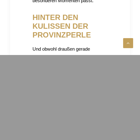
besonderen Momenten passt.
HINTER DEN
KULISSEN DER
PROVINZPERLE
Und obwohl draußen gerade
Sommer ist, beschäftigen wir uns
hinter den Kulissen längst mit
Weihnachten. Ja, wirklich. Während
andere noch Grillabende planen,
sitzen wir bereits in Showrooms,
stöbern auf Messen, probieren
Produkte, entdecken neue
Manufakturen und suchen nach den
schönsten Geschenkideen für die
kommende Saison.